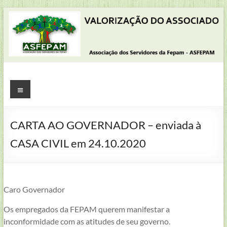
Pular
para
o
conteúdo
ASFEPAM
Menu
Associação
dos
CARTA AO GOVERNADOR – enviada à
Servidores
CASA CIVIL em 24.10.2020
da
Fundação
Estadual
de
Caro Governador
Proteção
Ambiental
Os empregados da FEPAM querem manifestar a
Henrique
inconformidade com as atitudes de seu governo.