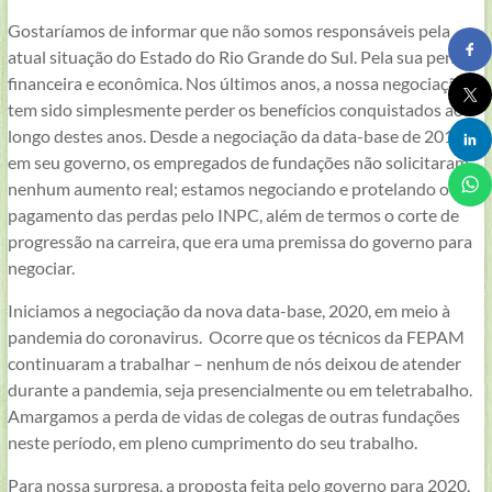
Luiz
Roessler
Gostaríamos de informar que não somos responsáveis pela
–
atual situação do Estado do Rio Grande do Sul. Pela sua penúria
FEPAM
financeira e econômica. Nos últimos anos, a nossa negociação
–
tem sido simplesmente perder os benefícios conquistados ao
RS
longo destes anos. Desde a negociação da data-base de 2019, já
–
em seu governo, os empregados de fundações não solicitaram
Brasil
nenhum aumento real; estamos negociando e protelando o
pagamento das perdas pelo INPC, além de termos o corte de
progressão na carreira, que era uma premissa do governo para
negociar.
Iniciamos a negociação da nova data-base, 2020, em meio à
pandemia do coronavirus. Ocorre que os técnicos da FEPAM
continuaram a trabalhar – nenhum de nós deixou de atender
durante a pandemia, seja presencialmente ou em teletrabalho.
Amargamos a perda de vidas de colegas de outras fundações
neste período, em pleno cumprimento do seu trabalho.
Para nossa surpresa, a proposta feita pelo governo para 2020,