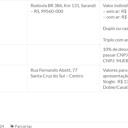
Rodovia BR 386, Km 131, Sarandi
Valor individ
– RS, 99560-000
– sem ar: R$
– com ar: R$
Duplo ou cas
Triplo com a
10% de desco
passar CNP
CNPJ: 94.83
Rua Fernando Abott, 77
Valores par
Santa Cruz do Sul – Centro
apresentação
Single: R$ 1
Doble/Casal
024
Parcerias