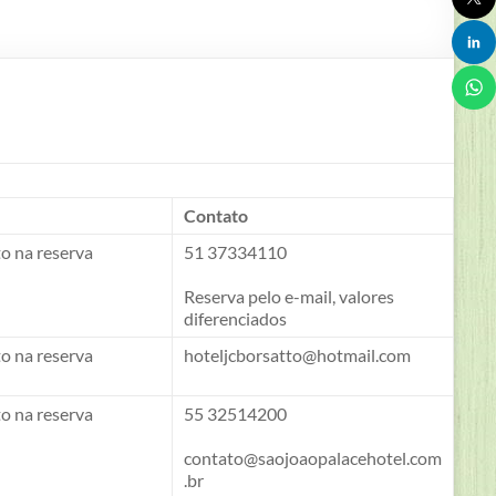
Contato
o na reserva
51 37334110
Reserva pelo e-mail, valores
diferenciados
o na reserva
hoteljcborsatto@hotmail.com
o na reserva
55 32514200
contato@saojoaopalacehotel.com
.br