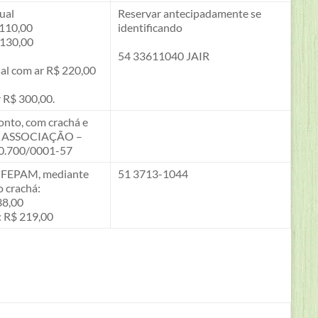
ual
Reservar antecipadamente se
 110,00
identificando
 130,00
54 33611040 JAIR
al com ar R$ 220,00
r R$ 300,00.
nto, com crachá e
J ASSOCIAÇÃO –
0.700/0001-57
a FEPAM, mediante
51 3713-1044
 crachá:
38,00
: R$ 219,00