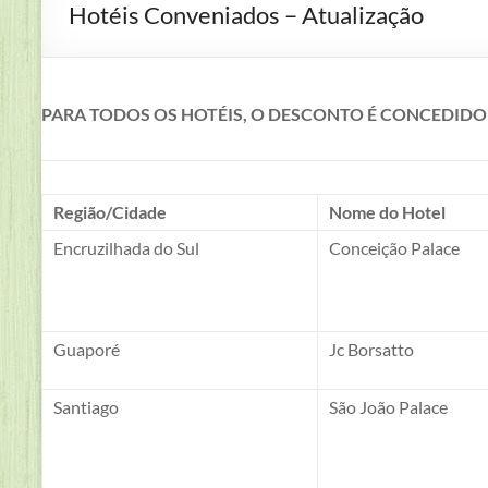
Hotéis Conveniados – Atualização
Servidores
da
Fundação
Estadual
PARA TODOS OS HOTÉIS, O DESCONTO É CONCEDID
de
Proteção
Ambiental
Henrique
Região/Cidade
Nome do Hotel
Luiz
Encruzilhada do Sul
Conceição Palace
Roessler
–
FEPAM
–
Guaporé
Jc Borsatto
RS
–
Santiago
São João Palace
Brasil