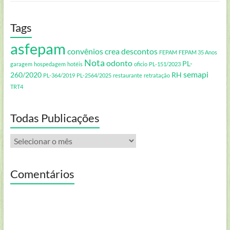
Tags
asfepam
convênios
crea
descontos
FEPAM
FEPAM 35 Anos
Nota
odonto
PL-
garagem
hospedagem
hotéis
oficio
PL-151/2023
semapi
260/2020
RH
PL-364/2019
PL-2564/2025
restaurante
retratação
TRT4
Todas Publicações
Todas
Publicações
Comentários