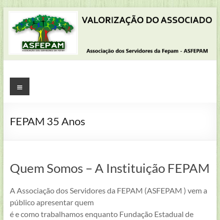
Pular
para
o
conteúdo
ASFEPAM
Menu
Associação
dos
FEPAM 35 Anos
Servidores
da
Fundação
Estadual
Quem Somos – A Instituição FEPAM
de
Proteção
A Associação dos Servidores da FEPAM (ASFEPAM ) vem a
Ambiental
público apresentar quem
Henrique
é e como trabalhamos enquanto Fundação Estadual de