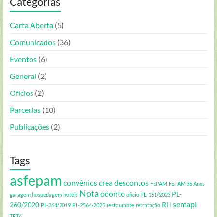
Categorias
Carta Aberta
(5)
Comunicados
(36)
Eventos
(6)
General
(2)
Ofícios
(2)
Parcerias
(10)
Publicações
(2)
Tags
asfepam
convênios
crea
descontos
FEPAM
FEPAM 35 Anos
Nota
odonto
PL-
garagem
hospedagem
hotéis
oficio
PL-151/2023
semapi
260/2020
RH
PL-364/2019
PL-2564/2025
restaurante
retratação
TRT4