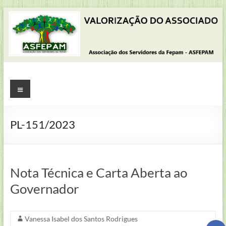
Pular
para
o
conteúdo
ASFEPAM
Menu
Associação
dos
PL-151/2023
Servidores
da
Fundação
Estadual
Nota Técnica e Carta Aberta ao
de
Governador
Proteção
Ambiental
Henrique
Vanessa Isabel dos Santos Rodrigues