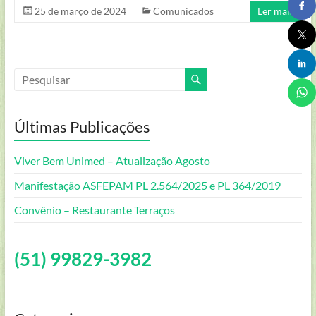
Luiz
25 de março de 2024
Comunicados
Ler mais
Roessler
–
FEPAM
–
RS
–
Brasil
Últimas Publicações
Viver Bem Unimed – Atualização Agosto
Manifestação ASFEPAM PL 2.564/2025 e PL 364/2019
Convênio – Restaurante Terraços
(51) 99829-3982