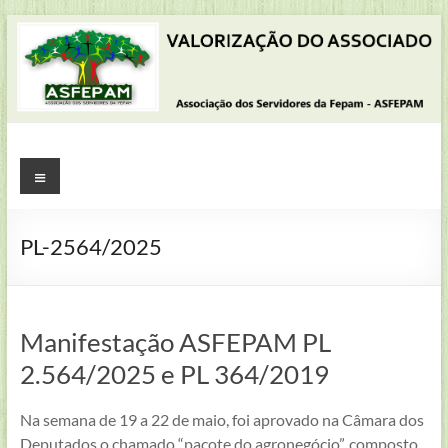
Pular
para
o
conteúdo
ASFEPAM
Menu
Associação
dos
PL-2564/2025
Servidores
da
Fundação
Estadual
Manifestação ASFEPAM PL
de
2.564/2025 e PL 364/2019
Proteção
Ambiental
Na semana de 19 a 22 de maio, foi aprovado na Câmara dos
Henrique
Deputados o chamado “pacote do agronegócio”, composto