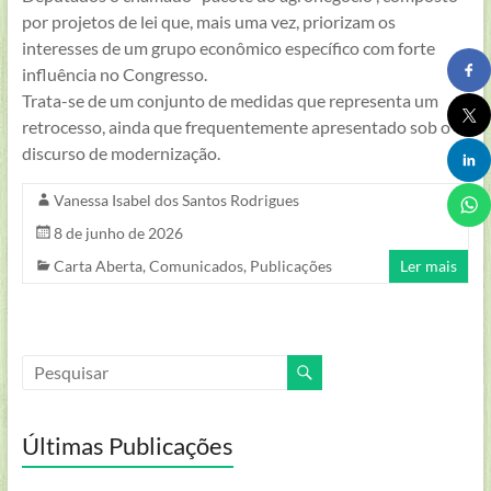
Luiz
por projetos de lei que, mais uma vez, priorizam os
Roessler
interesses de um grupo econômico específico com forte
–
influência no Congresso.
FEPAM
Trata-se de um conjunto de medidas que representa um
–
retrocesso, ainda que frequentemente apresentado sob o
RS
discurso de modernização.
–
Brasil
Vanessa Isabel dos Santos Rodrigues
8 de junho de 2026
Carta Aberta
,
Comunicados
,
Publicações
Ler mais
Últimas Publicações