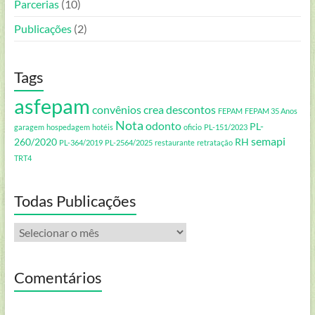
Parcerias
(10)
Publicações
(2)
Tags
asfepam
convênios
crea
descontos
FEPAM
FEPAM 35 Anos
Nota
odonto
PL-
garagem
hospedagem
hotéis
oficio
PL-151/2023
semapi
260/2020
RH
PL-364/2019
PL-2564/2025
restaurante
retratação
TRT4
Todas Publicações
Todas
Publicações
Comentários